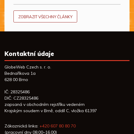
ZOBRAZIT VŠECHNY ČLÁNKY
Kontaktní údaje
GlobeWeb Czech s. r. o.
Bednaříkova 1a
628 00 Brno
IČ: 28325486
DIČ: CZ28325486
zapsaná v obchodním rejstříku vedeném
Krajským soudem v Brně, oddíl C, vložka 61397
Zákaznická linka:
+420 607 80 80 70
(pracovní dny 08.00–16.00)