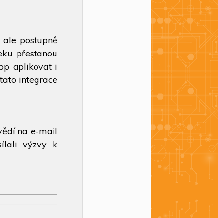
e ale postupně
eku přestanou
op aplikovat i
tato integrace
vědí na e-mail
lali výzvy k