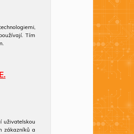
technologiemi,
používají. Tím
m.
E.
í uživatelskou
ch zákazníků a