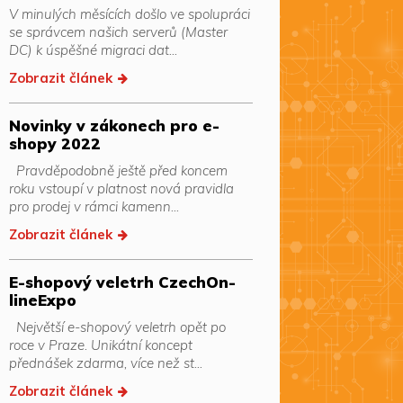
V minulých měsících došlo ve spolupráci
se správcem našich serverů (Master
DC) k úspěšné migraci dat...
Zobrazit článek
Novinky v zákonech pro e-
shopy 2022
Pravděpodobně ještě před koncem
roku vstoupí v platnost nová pravidla
pro prodej v rámci kamenn...
Zobrazit článek
E-shopový veletrh CzechOn-
lineExpo
Největší e-shopový veletrh opět po
roce v Praze. Unikátní koncept
přednášek zdarma, více než st...
Zobrazit článek