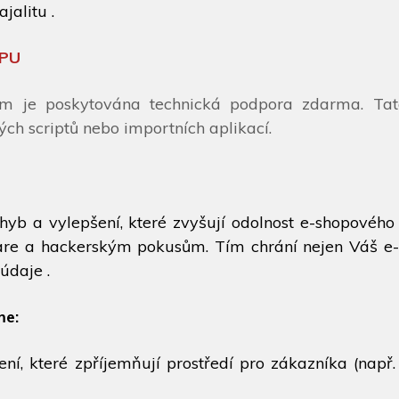
jalitu .
OPU
ům je poskytována technická podpora zdarma. Ta
ch scriptů nebo importních aplikací.
hyb a vylepšení, které zvyšují odolnost e-shopového
e a hackerským pokusům. Tím chrání nejen Váš e-s
údaje .
me:
ní, které zpříjemňují prostředí pro zákazníka (např.