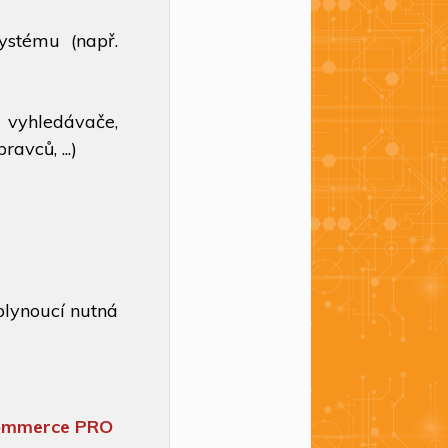
systému (např.
 vyhledávače,
avců, ...)
plynoucí nutná
commerce PRO