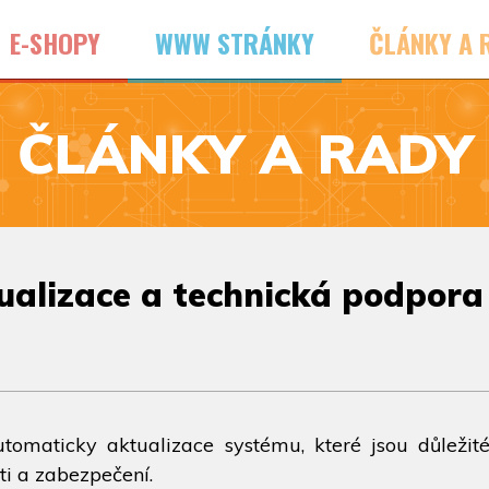
E-SHOPY
WWW STRÁNKY
ČLÁNKY A 
ČLÁNKY A RADY
alizace a technická podpora
omaticky aktualizace systému, které jsou důležit
ti a zabezpečení.