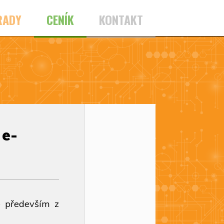
RADY
CENÍK
KONTAKT
 e-
é především z