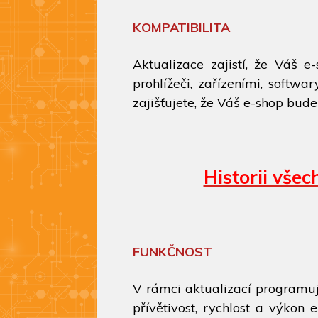
KOMPATIBILITA
Aktualizace zajistí, že Váš e
prohlížeči, zařízeními, softwa
zajišťujete, že Váš e-shop bude
Historii vše
FUNKČNOST
V rámci aktualizací programuje
přívětivost, rychlost a výkon