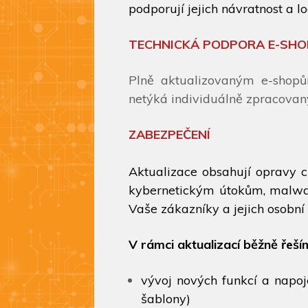
podporují jejich návratnost a loa
TECHNICKÁ PODPORA E-SH
Plně aktualizovaným e-shop
netýká individuálně zpracovaný
ZABEZPEČENÍ
Aktualizace obsahují opravy c
kybernetickým útokům, malwar
Vaše zákazníky a jejich osobní 
V rámci aktualizací běžně řeší
vývoj nových funkcí a napoje
šablony)