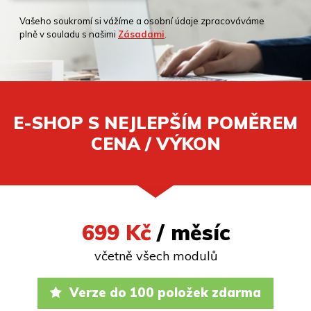
Vašeho soukromí si vážíme a osobní údaje zpracováváme
plně v souladu s našimi
Zásadami
.
E-SHOP S NEJLEPŠÍM POMĚREM
CENA / VÝKON
699 Kč
/ měsíc
včetně všech modulů
Verze do 100 položek zdarma